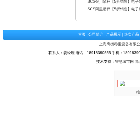
SCS银川吊秤【5折销售】电子
SCS阿里吊秤【5折销售】电子
首页
|
公司简介
|
产品展示
|
热卖产品
上海鹰衡称重设备有限
联系人：姜经理 电话：18918390555 手机：189183905
技术支持：
智慧城市网
管
推