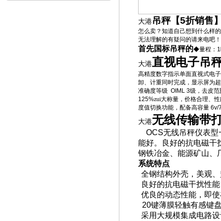
吊秤【
5
折销售
大港
怎么卖？知道自己想到什么样的
无法理解的有疑问的请来电吧！
首先国标吊秤的
◆量程：
1
直视电子吊
大港
高精度数字指示单面直视式电子
卸、计重同时完成，显示屏为超
准确度等级
OIML 3
级，去皮范
125%
zui大称量，价格合理
度值切换功能，配备高容量
6v/
无线传输带
大港
OCS
无线吊秤仪表型
能好。良好的抗电磁干
钢铁冶金、能源矿山、
系统特点
全钢结构外壳，美观、
良好的抗电磁干扰性能
优良的动态性能，即使
20
键薄膜轻触有感键
采用大规模集成电路设