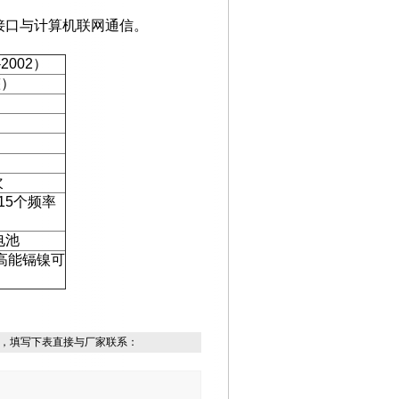
接口与计算机联网通信。
-2002
）
整）
次
15
个频率
电池
高能镉镍可
，填写下表直接与厂家联系：