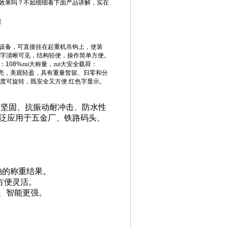
效果吗？不如细细看下面产品讲解，实在
吨
设备，可直接挂在起重机吊钩上，使装
字清晰可见，结构轻便，操作简单方便。
：
108%
zui大称量，zui大安全载荷：
外壳，美观轻盈，具有重量暂留、归零和分
度可旋转，既安全又方便
.
红色字显示。
、坚固、抗振动耐冲击、防水性
泛应用于五金厂、铁路码头、
确的称重结果。
方便灵活。
、智能更强。