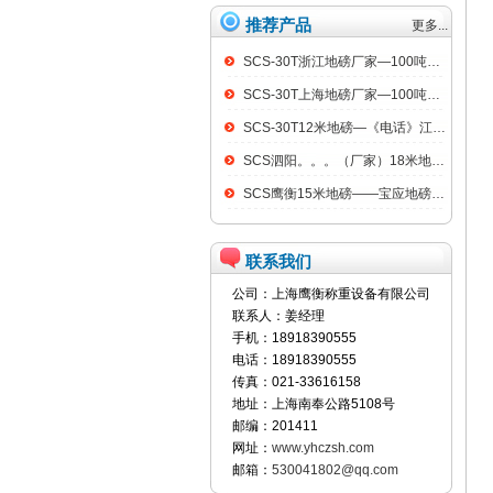
推荐产品
更多...
SCS-30T浙江地磅厂家—100吨汽车衡
SCS-30T上海地磅厂家—100吨汽车衡
SCS-30T12米地磅—《电话》江阴100吨地磅
SCS泗阳。。。（厂家）18米地磅（低价）
SCS鹰衡15米地磅——宝应地磅销售点
联系我们
公司：上海鹰衡称重设备有限公司
联系人：姜经理
手机：18918390555
电话：18918390555
传真：021-33616158
地址：上海南奉公路5108号
邮编：201411
网址：
www.yhczsh.com
邮箱：
530041802@qq.com