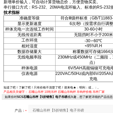
新增单价输入，可自动计算货物总价，方便货物买卖。
串行接口方式：
RS-232
、
20MA
电流环输入、标准的
RS-232
技术指标
准确度等级
符合
Ⅲ
级秤标准（
GB/T11883
显示更新速度
6
次
/
秒（按需求自行调
秤体充电一次连续工作时间
30-60
小时
无线传送距离
无阻挡时不小于
200
米
工作环境
-30
∽
60
℃
<95%R.H
相对湿度
数据存储量大
称重数据可存储
1664
无线电频率段
230MHz
或
450MHz
（二频段，
点）
秤体电源
6V/5AH
高能镉镍可充电
仪表电源
220VAC/50Hz
或内部
6V/205Ah
充电
知道了吧！了解了吧！只有价格不清楚了吧！请来电★：明利：
或
，
：
。
产品相关关键字：
石嘴山吊秤
10吨吊秤
石嘴山吊钩秤
吊钩秤价格
吊秤厂家
如果你对
SCS石嘴山吊秤【5折销售】电子吊磅
感兴趣，想了解更详细的产品信息
产品：