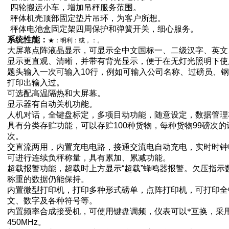
四轮搬运小车，增加吊秤服务范围。
秤体机壳顶部固定垫片吊环，为客户所想。
秤体电池盒固定架四周保护和弹簧开关，细心服务。
系统性能：
★：明利：
或
，
：
。
大屏幕点阵液晶显示，可显示全中文国标一、二级汉字、英文
显示更直观、清晰，并带有背光显示，便于在无灯光照明下使
题头输入一次可输入
10
行，例如可输入公司名称、过磅员、钢
打印出输入过。
可选配高温隔热和大屏幕。
显示器有自动关机功能。
人机对话，全键盘标定，多项目动功能，随意设定，数据管理
具有分类存贮功能，可以存贮
100
种货物，每种货物
99
磅次的
次。
交直流两用，内置充电电路，接通交流电自动充电，实时时钟
可进行连续负秤称量，具有累加、累减功能。
超载报警功能，超载时上方显示
“
超载
”
蜂鸣器报警。欠压指示
称重的数据仍能保持。
内置微型打印机，打印多种形式磅单，点阵打印机，可打印全
文、数字及各种符号等。
内置频率合成接受机，可使用键盘调频，仪表可以*互换，采
450MHz
。