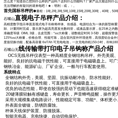
怎么卖？知道自己想到什么样的产品吗？达到什么功能吗？厂家产品又能达到什么
无法理解的有疑问的请来电吧！
★：明利：
或
，
：
。
首先国标吊秤的
◆量程：
1
吨
,2
吨
,3
吨
,5
吨
,10
吨
,15
吨
,20
吨
,30
吨，
40
吨，
50
直视电子吊秤产品介绍：
石嘴山
高精度数字指示单面直视式电子吊称将秤体、传感器、电源结合为一体的新型称重
卸、计重同时完成，显示屏为超高亮度发光数码管，或液晶显示屏，在
25
米
之内数
准确度等级
OIML 3
级，去皮范围：
*
zui大称量，读数稳定时间
3-5
秒，超载报警值
125%
zui大称量，价格合理、性能可靠，适合室内室外环境使用，高强度铝合金
度值切换功能，配备高容量
6v/7Ah
可充电电池，一次充电待机
150
小时，吊钩
180
线传输带打印电子吊钩称产品介绍
石嘴山无
OCS
无线吊秤仪表型一种高精度全钢结构吊秤。外壳美观
能好。良好的抗电磁干扰性能，可直接用于电磁吸盘上。可广
钢铁冶金、能源矿山、厂矿企业。一般与行车配套使用。
系统特点
全钢结构外壳，美观、坚固、抗振动耐冲击、防水性能好。
良好的抗电磁干扰性能，可直接用于电磁吸盘上。
优良的动态性能，即使在较强的晃动下也能迅速获得稳定准
20
键薄膜轻触有感键盘，寿命更长，声音蜂鸣提醒，操作更
采用大规模集成电路设计、性能稳定可靠、功能*、体积更小
外表面全镀镍，防锈防腐蚀。
秤体天线保护装置、防撞脱落。
智能充电器、充电快捷、自动切电保护。