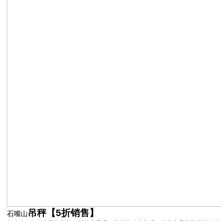
吊秤【
5
折销售】
石嘴山