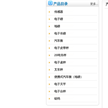
产品目录
更多...
传感器
电子磅
地磅
电子吊磅
汽车衡
电子皮带秤
20吨吊秤
电子桌秤
叉车秤
便携式汽车衡（地磅）
电子天平
电子台秤
砝码