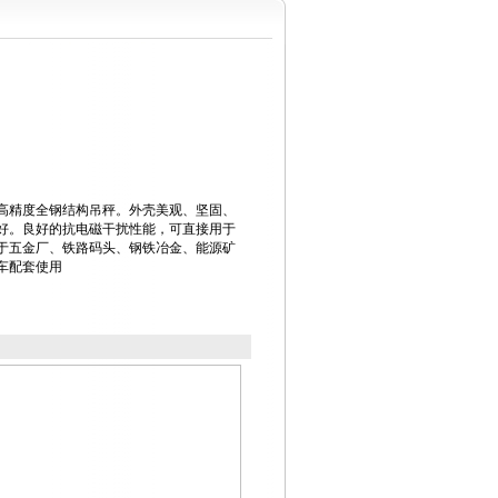
种高精度全钢结构吊秤。外壳美观、坚固、
好。良好的抗电磁干扰性能，可直接用于
于五金厂、铁路码头、钢铁冶金、能源矿
车配套使用