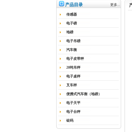
产品目录
更多...
传感器
电子磅
地磅
电子吊磅
汽车衡
电子皮带秤
20吨吊秤
电子桌秤
叉车秤
便携式汽车衡（地磅）
电子天平
电子台秤
砝码