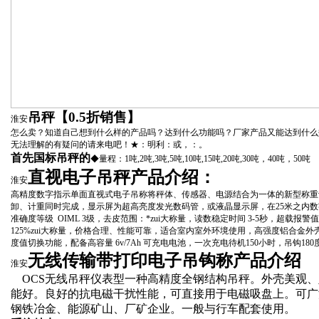
吊秤【0.5折销售】
淮安
怎么卖？知道自己想到什么样的产品吗？达到什么功能吗？厂家产品又能达到什么
无法理解的有疑问的请来电吧！
★：明利：
或
，
：
。
首先国标吊秤的
◆量程：
1
吨
,2
吨
,3
吨
,5
吨
,10
吨
,15
吨
,20
吨
,30
吨，
40
吨，
50
吨
直视电子吊秤产品介绍：
淮安
高精度数字指示单面直视式电子吊称将秤体、传感器、电源结合为一体的新型称重
卸、计重同时完成，显示屏为超高亮度发光数码管，或液晶显示屏，在
25
米
之内数
准确度等级
OIML 3
级，去皮范围：
*
zui大称量，读数稳定时间
3-5
秒，超载报警值
125%
zui大称量，价格合理、性能可靠，适合室内室外环境使用，高强度铝合金
度值切换功能，配备高容量
6v/7Ah
可充电电池，一次充电待机
150
小时，吊钩
180
无线传输带打印电子吊钩称产品介绍
淮安
OCS
无线吊秤仪表型一种高精度全钢结构吊秤。外壳美观、
能好。良好的抗电磁干扰性能，可直接用于电磁吸盘上。可广
钢铁冶金、能源矿山、厂矿企业。一般与行车配套使用。