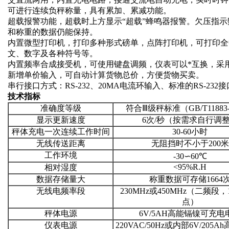
可进行连续负秤称量，具有累加、累减功能。
超载报警功能，超载时上方显示
“
超载
”
蜂鸣器报警。欠压指示
和称重的数据仍能保持。
内置微型打印机，打印多种形式磅单，点阵打印机，可打印全
文、数字及各种符号等。
内置频率合成接受机，可使用键盘调频，仪表可以*互换，采
新增单价输入，可自动计算货物总价，方便货物买卖。
串行接口方式：
RS-232
、
20MA
电流环输入、标准的
RS-232
接
技术指标
准确度等级
符合
Ⅲ
级秤标准（
GB/T11883
显示更新速度
6
次
/
秒（按需求自行调
秤体充电一次连续工作时间
30-60
小时
无线传送距离
无阻挡时不小于
200
米
工作环境
-30
∽
60
℃
<95%R.H
相对湿度
数据存储量大
称重数据可存储
1664
无线电频率段
230MHz
或
450MHz
（二频段，
点）
秤体电源
6V/5AH
高能镉镍可充电
仪表电源
220VAC/50Hz
或内部
6V/205Ah