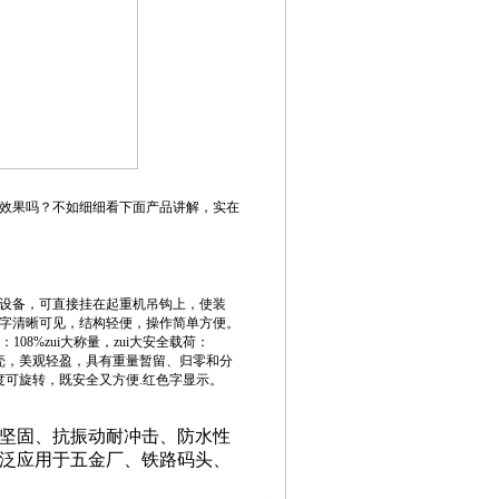
效果吗？不如细细看下面产品讲解，实在
设备，可直接挂在起重机吊钩上，使装
字清晰可见，结构轻便，操作简单方便。
：
108%
zui大称量，zui大安全载荷：
外壳，美观轻盈，具有重量暂留、归零和分
度可旋转，既安全又方便
.
红色字显示。
坚固、抗振动耐冲击、防水性
泛应用于五金厂、铁路码头、