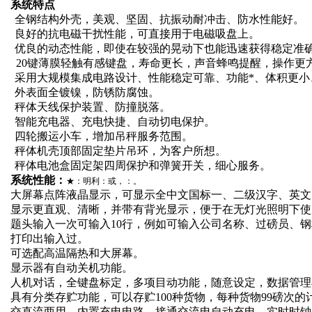
系统特点
全钢结构外壳，美观、坚固、抗振动耐冲击、防水性能好。
良好的抗电磁干扰性能，可直接用于电磁吸盘上。
优良的动态性能，即使在较强的晃动下也能迅速获得稳定准
20
键薄膜轻触有感键盘，寿命更长，声音蜂鸣提醒，操作更
采用大规模集成电路设计、性能稳定可靠、功能*、体积更小
外表面全镀镍，防锈防腐蚀。
秤体天线保护装置、防撞脱落。
智能充电器、充电快捷、自动切电保护。
四轮搬运小车，增加吊秤服务范围。
秤体机壳顶部固定垫片吊环，为客户所想。
秤体电池盒固定架四周保护和弹簧开关，细心服务。
系统性能：
★：明利：
或
，
：
。
大屏幕点阵液晶显示，可显示全中文国标一、二级汉字、英文
显示更直观、清晰，并带有背光显示，便于在无灯光照明下使
题头输入一次可输入
10
行，例如可输入公司名称、过磅员、钢
打印出输入过。
可选配高温隔热和大屏幕。
显示器有自动关机功能。
人机对话，全键盘标定，多项目动功能，随意设定，数据管理
具有分类存贮功能，可以存贮
100
种货物，每种货物
99
磅次的
交直流两用，内置充电电路，接通交流电自动充电，实时时钟