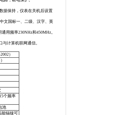
数据保持，仪表在关机后设置
中文国标一、二级、汉字、英
用通用频率
230NHz
和
450MHz
。
口与计算机联网通信。
-2002
）
整）
次
15
个频率
电池
高能镉镍可