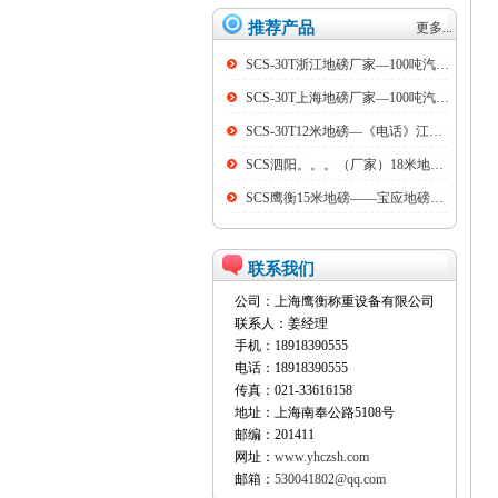
推荐产品
更多...
SCS-30T浙江地磅厂家—100吨汽车衡
SCS-30T上海地磅厂家—100吨汽车衡
SCS-30T12米地磅—《电话》江阴100吨地磅
SCS泗阳。。。（厂家）18米地磅（低价）
SCS鹰衡15米地磅——宝应地磅销售点
联系我们
公司：上海鹰衡称重设备有限公司
联系人：姜经理
手机：18918390555
电话：18918390555
传真：021-33616158
地址：上海南奉公路5108号
邮编：201411
网址：
www.yhczsh.com
邮箱：
530041802@qq.com