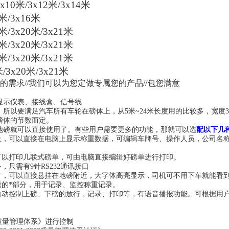
x10米/3x12米/3x14米
米/3x16米
米/3x20米/3x21米
米/3x20米/3x21米
米/3x20米/3x21米
米/3x20米/3x21米
需求//我们可以为您定做专属您的产品//包您满意
显示仪表、接线盒、信号线
所以要满足汽车所有车轮在磅体上，从5米~24米长度用的比较多，宽度3
磅体的节数而定。
地磅就可以直接使用了。有些用户需要更多的功能，那就可以选
配以下几
脑上，可以直接在电脑上显示称重数据，可编辑车牌号、操作人员，公司名
可以打印几联式磅单，可由电脑直接编辑好磅单进行打印。
，只需有9针RS232通讯接口
5寸，可以直接悬挂在地磅附近，大字体高亮显示，司机可不用下车就能看
磅的*部分，用于记录、监控称重记录。
全自动控制上磅、下磅的放行，记录、打印等，有语音播报功能。可根据用
000质量管理体系》进行控制