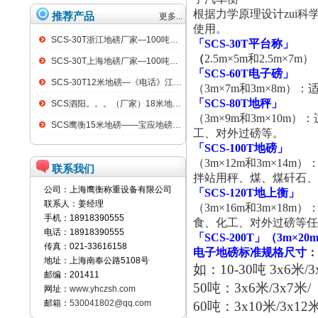
根据力学原理设计zui科
推荐产品
更多...
使用。
SCS-30T浙江地磅厂家—100吨汽车衡
「SCS-30T平台称」
（
2.5m×5m和2.5
SCS-30T上海地磅厂家—100吨汽车衡
「SCS-60T电子磅」
SCS-30T12米地磅—《电话》江阴100吨地磅
（3m×7m和3m×8
「SCS-80T地秤」
SCS泗阳。。。（厂家）18米地磅（低价）
（3m×9m和3m×1
SCS鹰衡15米地磅——宝应地磅销售点
工、对外过磅等。
「SCS-100T地磅」
（3m×12m和3m×1
联系我们
拌站用秤、煤、煤矸石、
公司：上海鹰衡称重设备有限公司
「SCS-120T地上衡」
联系人：姜经理
（3m×16m和3m×1
手机：18918390555
食、化工、对外过磅等任
电话：18918390555
「SCS-200T」（3m×20
传真：021-33616158
电子地磅标准规格尺寸
：
地址：上海南奉公路5108号
如：10-30吨 3x6米/3
邮编：201411
50吨：3x6米/3x7米/
网址：
www.yhczsh.com
邮箱：
530041802@qq.com
60吨：3x10米/3x12米