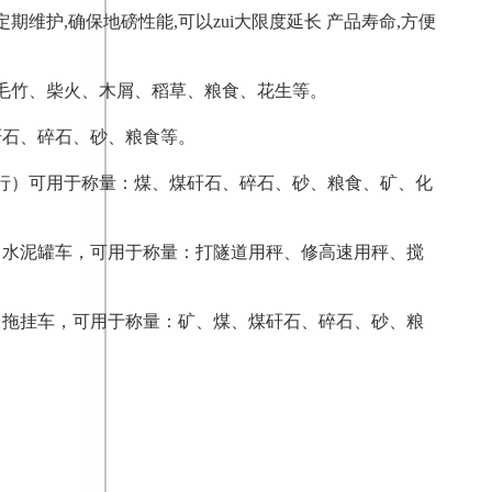
定期维护,确保地磅性能,可以zui大限度延长 产品寿命,方便
粮、毛竹、柴火、木屑、稻草、粮食、花生等。
矸石、碎石、砂、粮食等。
的也行）可用于称量：煤、煤矸石、碎石、砂、粮食、矿、化
挂车、水泥罐车，可用于称量：打隧道用秤、修高速用秤、搅
挂车、拖挂车，可用于称量：矿、煤、煤矸石、碎石、砂、粮