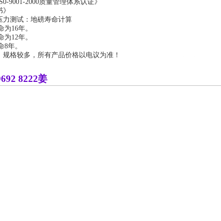
0-9001-2000质量管理体系认证》
书》
压力测试：地磅寿命计算
命为16年。
命为12年。
命8年。
、规格较多，所有产品价格以电议为准！
92 8222姜