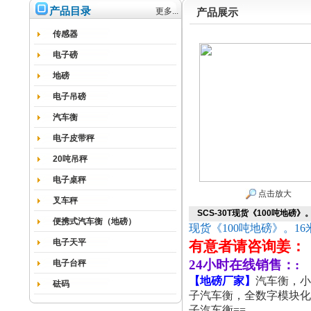
产品目录
更多...
产品展示
传感器
电子磅
地磅
电子吊磅
汽车衡
电子皮带秤
20吨吊秤
电子桌秤
点击放大
叉车秤
SCS-30T现货《100吨地磅》
便携式汽车衡（地磅）
现货《100吨地磅》。16
电子天平
有意者请咨询姜：
24小时在线销售：:
电子台秤
【
地磅厂家
】
汽车衡，小
砝码
子汽车衡，全数字模块化
子汽车衡==