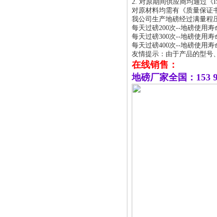
2. 对原期间供应商均通过《IS
对原材料均需有《质量保证
我
公司生产地磅经过满量程
每天过磅200次--地磅使用寿
每天过磅300次--地磅使用寿
每天过磅400次--地磅使用寿
友情提示：由于产品的型号
在线销售：
地磅厂家全国：153 96