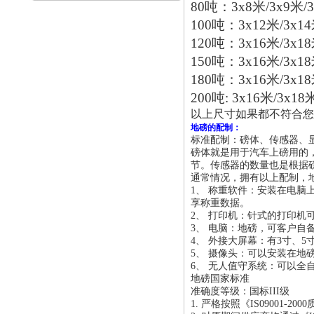
80吨：3x8米/3x9米/3
100吨：3x12米/3x14
120吨：3x16米/3x18
150吨：3x16米/3x18
180吨：3x16米/3x18
200吨: 3x16米/3x18
以上尺寸如果都不符合您的
地磅的配制：
标准配制：磅体、传感器、
磅体就是用于汽车上磅用的，
节。传感器的数量也是根据
通常情况，拥有以上配制，
1、 称重软件：安装在电
享称重数据。
2、 打印机：针式的打印机
3、 电脑：地磅，可客户自备
4、 外接大屏幕：有3寸、
5、 摄像头：可以安装在地
6、 无人值守系统：可以
地磅国家标准
准确度等级：国标III级
1. 严格按照《IS09001-2