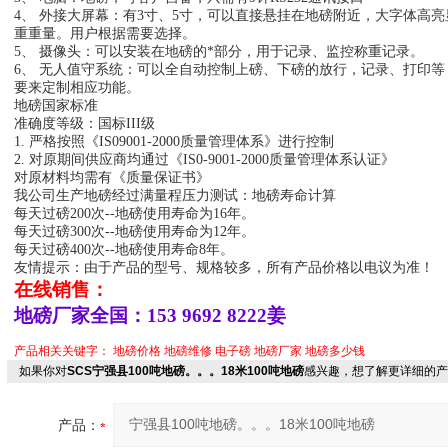
4、 外接大屏幕：有3寸、5寸，可以直接悬挂在地磅附近，大字体高
重重量。用户根据需要选择。
5、 摄像头：可以安装在地磅的*部分，用于记录、监控称重记录。
6、 无人值守系统：可以全自动控制上磅、下磅的放行，记录、打印
要来定制相应功能。
地磅国家标准
准确度等级：国标III级
1. 严格按照《IS09001-2000质量管理体系》进行控制
2. 对原期间供应商均通过《IS0-9001-2000质量管理体系认证》
对原材料均需有《质量保证书》
我
公司生产地磅经过满量程压力测试：地磅寿命计算
每天过磅200次--地磅使用寿命为16年。
每天过磅300次--地磅使用寿命为12年。
每天过磅400次--地磅使用寿命8年。
友情提示：由于产品的型号、规格较多，所有产品价格以电议为准！
在线销售：
地磅厂家全国：153 9692 8222姜
产品相关关键字：
地磅价格
地磅维修
电子磅
地磅厂家
地磅多少钱
如果你对
SCS宁强县100吨地磅。。。18米100吨地磅
感兴趣，想了解更详细的产
产品：