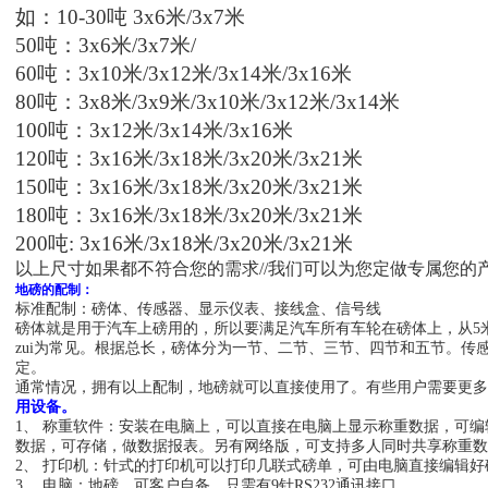
如：10-30吨 3x6米/3x7米
50吨：3x6米/3x7米/
60吨：3x10米/3x12米/3x14米/3x16米
80吨：3x8米/3x9米/3x10米/3x12米/3x14米
100吨：3x12米/3x14米/3x16米
120吨：3x16米/3x18米/3x20米/3x21米
150吨：3x16米/3x18米/3x20米/3x21米
180吨：3x16米/3x18米/3x20米/3x21米
200吨: 3x16米/3x18米/3x20米/3x21米
以上尺寸如果都不符合您的需求//我们可以为您定做专属您的产
地磅的配制：
标准配制：磅体、传感器、显示仪表、接线盒、信号线
磅体就是用于汽车上磅用的，所以要满足汽车所有车轮在磅体上，从5米
zui为常见。根据总长，磅体分为一节、二节、三节、四节和五节。传
定。
通常情况，拥有以上配制，地磅就可以直接使用了。有些用户需要更多
用设备。
1、 称重软件：安装在电脑上，可以直接在电脑上显示称重数据，可
数据，可存储，做数据报表。另有网络版，可支持多人同时共享称重数
2、 打印机：针式的打印机可以打印几联式磅单，可由电脑直接编辑好
3、 电脑：地磅，可客户自备，只需有9针RS232通讯接口