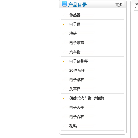
产品目录
更多...
传感器
电子磅
地磅
电子吊磅
汽车衡
电子皮带秤
20吨吊秤
电子桌秤
叉车秤
便携式汽车衡（地磅）
电子天平
电子台秤
砝码