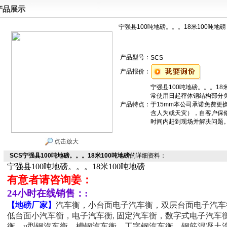
产品展示
宁强县100吨地磅。。。18米100吨地磅
产品型号：
SCS
产品报价：
宁强县100吨地磅。。。
常使用日起秤体钢结构部分
产品特点：
于15mm本公司承诺免费更
含人为或天灾），自客户保
时间内赶到现场并解决问题
点击放大
SCS宁强县100吨地磅。。。18米100吨地磅
的详细资料：
宁强县100吨地磅
。。。
18米
100吨
地磅
有意者请咨询姜：
24小时在线销售：:
【
地磅厂家
】
汽车衡，小台面电子汽车衡，双层台面电子汽车
低台面小汽车衡，电子汽车衡, 固定汽车衡，数字式电子汽车
衡，u型钢汽车衡、槽钢汽车衡、工字钢汽车衡、钢筋混凝土