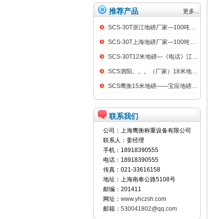
推荐产品
更多...
SCS-30T浙江地磅厂家—100吨汽车衡
SCS-30T上海地磅厂家—100吨汽车衡
SCS-30T12米地磅—《电话》江阴100吨地磅
SCS泗阳。。。（厂家）18米地磅（低价）
SCS鹰衡15米地磅——宝应地磅销售点
联系我们
公司：上海鹰衡称重设备有限公司
联系人：姜经理
手机：18918390555
电话：18918390555
传真：021-33616158
地址：上海南奉公路5108号
邮编：201411
网址：
www.yhczsh.com
邮箱：
530041802@qq.com