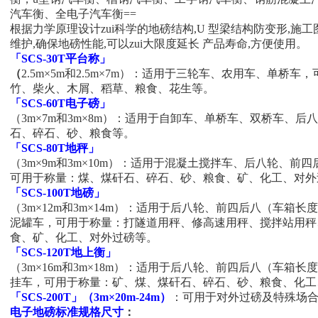
汽车衡、全电子汽车衡==
根据力学原理设计zui科学的地磅结构,U 型梁结构防变形,施工
维护,确保地磅性能,可以zui大限度延长 产品寿命,方便使用。
「SCS-30T平台称」
（
2.5m×5m和2.5m×7m）：适用于三轮车、农用车、单桥
竹、柴火、木屑、稻草、粮食、花生等。
「SCS-60T电子磅」
（3m×7m和3m×8m）：适用于自卸车、单桥车、双桥车、
石、碎石、砂、粮食等。
「SCS-80T地秤」
（3m×9m和3m×10m）：适用于混凝土搅拌车、后八轮、前
可用于称量：煤、煤矸石、碎石、砂、粮食、矿、化工、对外
「SCS-100T地磅」
（3m×12m和3m×14m）：适用于后八轮、前四后八（车箱长
泥罐车，可用于称量：打隧道用秤、修高速用秤、搅拌站用秤
食、矿、化工、对外过磅等。
「SCS-120T地上衡」
（3m×16m和3m×18m）：适用于后八轮、前四后八（车箱长
挂车，可用于称量：矿、煤、煤矸石、碎石、砂、粮食、化工
「SCS-200T」（3m×20m
-24m
）
：可用于对外过磅及特殊场
电子地磅标准规格尺寸
：