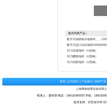
相关同类产品：
数字式地磅泰兴地磅秤。。100
数字式进口仪征地磅100吨80吨
SCS宜都地秤（U型钢）
SCS醴陵地秤（U型钢）
SCS浏阳地秤（U型钢）
首页
|
公司简介
|
产品展示
|
热卖产品
上海鹰衡称重设备有限
联系人：姜经理 电话：18918390555 手机：189183905
技术支持：
智慧城市网
管