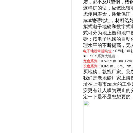
虑，都不及
U
型钢，槽
这样讲的话，应该比较
虑使用寿命，质量保证
地磅地址，
材料选
海城
拟式电子地磅和数字式
式可分为地上衡和地中
磅；按电子地磅的自动
理水平的不断提高，无
电子地磅常规吨位
：0.5吨-10
★
SCS
系列大地磅：
宽度系列
：0.5-2.5 m 3m 3.2m
长度系列
：0.8-5
m
、6m、7m、
买地磅，就找厂家。您
我们是老地磅厂家上海
址在上海市zui大的工
安更有让人叹为观止的
定一下是不是您想要的