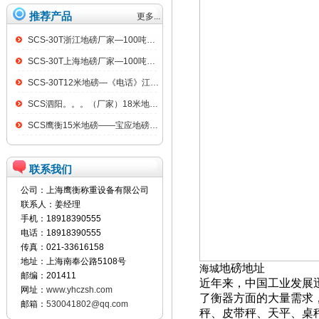
推荐产品
更多...
SCS-30T浙江地磅厂家—100吨汽车衡
SCS-30T上海地磅厂家—100吨汽车衡
SCS-30T12米地磅—《电话》江阴100吨地磅
SCS泗阳。。。（厂家）18米地磅（低价）
SCS鹰衡15米地磅——宝应地磅销售点
联系我们
公司：上海鹰衡称重设备有限公司
联系人：姜经理
手机：18918390555
电话：18918390555
传真：021-33616158
地址：上海南奉公路5108号
地磅地址
海城
邮编：201411
近年来，中国工业发展
网址：
www.yhczsh.com
了衡器方面的大量需求
邮箱：
530041802@qq.com
秤、皮带秤、天平、桌