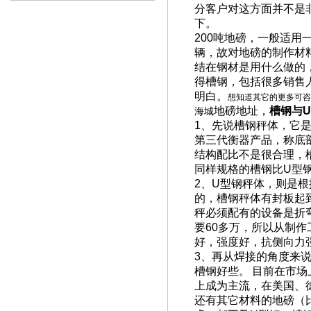
分客户对这方面并不是
下。
200
吨地磅，一般适用
辆，故对地磅的制作材料
结在钢材是用什么做的
得槽钢，包括很多销售
明白。
想知道其它的更多可咨
地磅地址，
槽钢与
U
海城
1
、先说槽钢秤体，它
第三代衡器产品，称底
结构配比不是很合理，
同样规格的槽钢比
U
型
2
、
U
型钢秤体，则是根
的，槽钢秤体有封板起
秤必须配有的设备是折
要
60
多万，所以从制作
好，强度好，抗侧向力
3
、再从焊接的角度来
槽钢好些。
目前在市场
上成为主流，在美国、
还有其它材料的地磅（