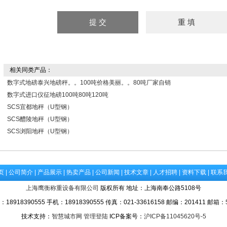
相关同类产品：
数字式地磅泰兴地磅秤。。100吨价格美丽。。80吨厂家自销
数字式进口仪征地磅100吨80吨120吨
SCS宜都地秤（U型钢）
SCS醴陵地秤（U型钢）
SCS浏阳地秤（U型钢）
页
|
公司简介
|
产品展示
|
热卖产品
|
公司新闻
|
技术文章
|
人才招聘
|
资料下载
|
联系
上海鹰衡称重设备有限公司
版权所有 地址：上海南奉公路5108号
918390555 手机：18918390555 传真：021-33616158 邮编：201411 邮箱：
技术支持：
智慧城市网
管理登陆
ICP备案号：
沪ICP备11045620号-5