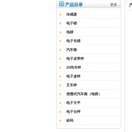
产品目录
更多...
传感器
电子磅
地磅
电子吊磅
汽车衡
电子皮带秤
20吨吊秤
电子桌秤
叉车秤
便携式汽车衡（地磅）
电子天平
电子台秤
砝码