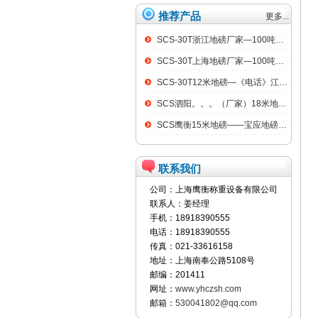
推荐产品
更多...
SCS-30T浙江地磅厂家—100吨汽车衡
SCS-30T上海地磅厂家—100吨汽车衡
SCS-30T12米地磅—《电话》江阴100吨地磅
SCS泗阳。。。（厂家）18米地磅（低价）
SCS鹰衡15米地磅——宝应地磅销售点
联系我们
公司：上海鹰衡称重设备有限公司
联系人：姜经理
手机：18918390555
电话：18918390555
传真：021-33616158
地址：上海南奉公路5108号
邮编：201411
网址：
www.yhczsh.com
邮箱：
530041802@qq.com