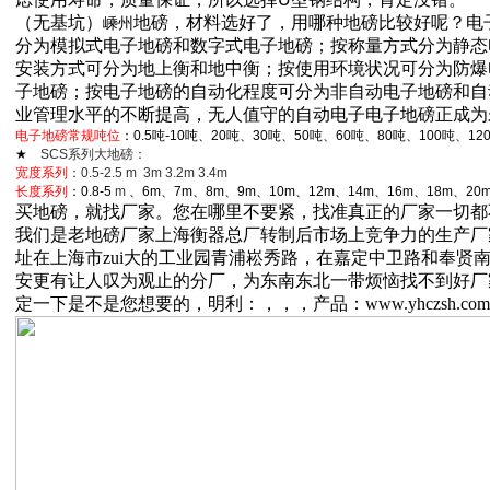
（无基坑）
地磅，
材料选好了，用哪种地磅比较好呢？电
嵊州
分为模拟式电子地磅和数字式电子地磅；按称量方式分为静态
安装方式可分为地上衡和地中衡；按使用环境状况可分为防爆
子地磅；按电子地磅的自动化程度可分为非自动电子地磅和自
业管理水平的不断提高，无人值守的自动电子电子地磅正成为
电子地磅常规吨位
：0.5吨-10吨、20吨、30吨、50吨、60吨、80吨、100吨、12
★
SCS
系列大地磅：
宽度系列
：0.5-2.5 m 3m 3.2m 3.4m
长度系列
：0.8-5
m
、6m、7m、8m、9m、10m、12m、14m、16m、18m、20m
买地磅，就找厂家。您在哪里不要紧，找准真正的厂家一切都
我们是老地磅厂家上海衡器总厂转制后市场上竞争力的生产厂
址在上海市zui大的工业园青浦崧秀路，在嘉定中卫路和奉贤
安更有让人叹为观止的分厂，为东南东北一带烦恼找不到好厂
定一下是不是您想要的，
明利：，，，产品：www.yhczsh.com