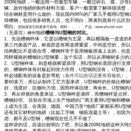
200
吨地磅，一般适用一些重型车辆，一般过碎石、煤、沙等
辆，故对地磅的制作材料方面，客户一般需要了解得很清楚，这
结在钢材是用什么做的，现在国内
99%
的厂家几乎都用
U
型钢
得槽钢，包括很多销售人员，也不明白，两者到底有什么区别
明白。
想知道其它的更多可咨询，明利：
，
，
：
，产品：
www.yhczsh.com
（无基坑）
地磅
槽钢与
U
型钢的对比。
嵊州
1
、先说槽钢秤体，它是以槽钢为主梁，再以横隔板一道道的
第三代衡器产品，称底部是有两道撑重梁，中间是空的，所以
结构配比不是很合理，槽钢秤等于是用钢板拼凑上去的，但是
同样规格的槽钢比
U
型钢重，这个实话，所以从用钢材多少的
2
、
U
型钢秤体，则是根据桥梁原理，用
U
型钢在底部进行支撑
的，槽钢秤体有封板起到张力作用，
U
型钢则没有，
U
型钢，
秤必须配有的设备是折弯机
（条件可以的话还要有剪板机）
。
要
60
多万，所以从制作工艺方面来讲，
U
型钢秤的价格比槽钢
好，强度好，抗侧向力强，因而秤体抗绕，寿命长。
U
型钢的
3
、再从焊接的角度来说，
U
型钢秤是满焊，而槽钢秤是点焊
槽钢好些。
目前在市场上生产地磅的厂商主要用
U
型钢和槽钢
上成为主流，在美国、德国、中国乃至*地磅厂家都采用
U
型
还有其它材料的地磅（比如工字钢、钢筋混凝土等），但因为
虑，都不及
U
型钢，槽钢现在也几乎不做了。
这样讲的话，应该比较明白了吧，所以像
200
吨地磅这种大吨
虑使用寿命，质量保证，所以选择
U
型钢结构，肯定没错。