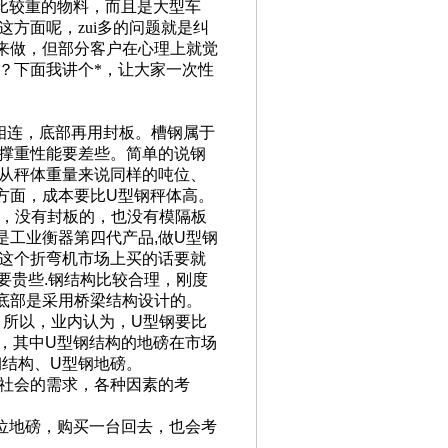
比较重的物料，而且是大型车
方面呢，zui多的问题就是纠
来做，但部分客户在心理上就觉
？下面我讲个*，让大家一次性
相连，底部再用封板。槽钢属于
撑重性能要差些。简单的说钢
从秤体重量来说同样的吨位、
方面，成本要比
U
型钢秤体高。
，没有封板的，也没有模隔板
是工业衡器第四代产品
,
做
U
型钢
这个折弯机市场上买的话要就
要贵些
.
钢结构比较合理，刚度
底部是采用桥梁结构设计的。
。所以，业内认为，
U
型钢要比
，其中
U
型钢结构的地磅在市场
钢结构、
U
型钢地磅。
社会的需求，各种因素的考
位地磅，购买一台回去，也会考