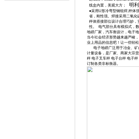
明利
线盒内置，美观大方；
●采用
U
形冷弯型钢组焊
,
秤体
省，刚性强。焊接采用二氧化
秤体搭接部位设计合理巧妙，
性。
电气部分具有模拟式，
地磅厂家，汽车衡设计，电子地
当今社会经济形势越来越严峻，
业上用品的信息吧！让一些轻松
电子地磅广泛用于冶金、矿
计量设备，是厂家、商家大宗货
秤
电子叉车秤
电子台秤
电子秤
订制各类非标衡器。