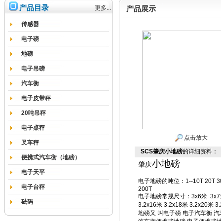
产品目录
更多...
产品展示
传感器
电子磅
地磅
电子吊磅
汽车衡
电子皮带秤
20吨吊秤
电子桌秤
点击放大
叉车秤
SCS肇庆小地磅
的详细资料：
便携式汽车衡（地磅）
小地磅
肇庆
电子天平
电子地磅的吨位
：
1--10T 20T 
电子台秤
200T
电子地磅常规尺寸
：
3x6
米
3x7
砝码
3.2x16
米
3.2x18
米
3.2x20
米
3.
地磅
又
叫电子磅
电子汽车衡
汽