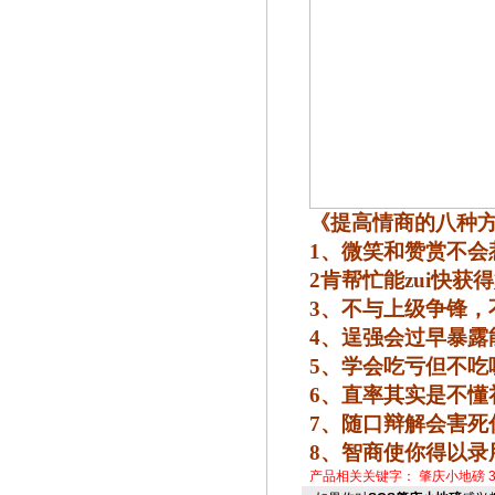
《提高情商的八种
1
、微笑和赞赏不会
2
肯帮忙能zui快获
3
、不与上级争锋，
4
、逞强会过早暴露
5
、学会吃亏但不吃
6
、直率其实是不懂
7
、随口辩解会害死
8
、智商使你得以录
产品相关关键字：
肇庆小地磅