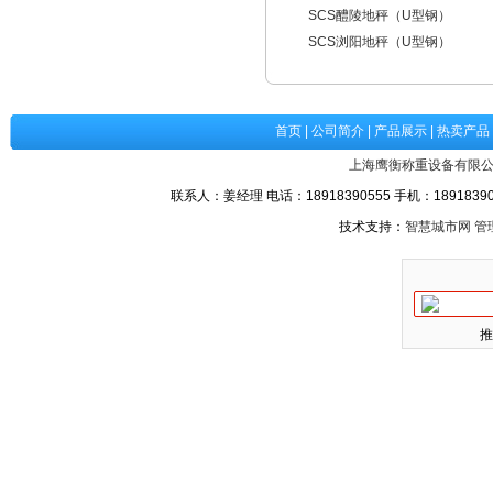
SCS醴陵地秤（U型钢）
SCS浏阳地秤（U型钢）
首页
|
公司简介
|
产品展示
|
热卖产品
上海鹰衡称重设备有限
联系人：姜经理 电话：18918390555 手机：189183905
技术支持：
智慧城市网
管
推