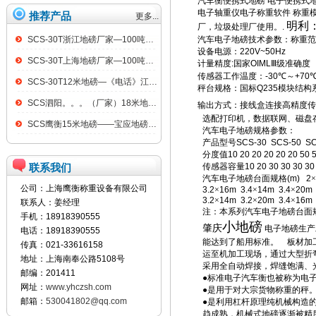
汽车衡便携式地磅
电子便携式
电子轴重仪电子称重软件
称重
推荐产品
更多...
明利：
厂，垃圾处理厂使用。
.
SCS-30T浙江地磅厂家—100吨汽车衡
汽车电子地磅技术参数
：称重范
设备电源：
220V~50Hz
SCS-30T上海地磅厂家—100吨汽车衡
计量精度
:
国家
OIML
Ⅲ级准确度
传感器工作温度：
-30
℃～
+70
SCS-30T12米地磅—《电话》江阴100吨地磅
秤台规格：国标
Q235
模块结构
SCS泗阳。。。（厂家）18米地磅（低价）
输出方式：接线盒连接高精度传
选配打印机，数据联网、磁盘
SCS鹰衡15米地磅——宝应地磅销售点
汽车电子地磅规格参数
：
产品型号
SCS-30 SCS-50 S
分度值
10 20 20 20 20 20 50
联系我们
传感器容量
10 20 30 30 30 3
汽车电子地磅台面规格
(m) 2
×
公司：上海鹰衡称重设备有限公司
3.2
×
16m 3.4
×
14m 3.4
×
20m 
3.2
×
14m 3.2
×
20m 3.4
×
16m 
联系人：姜经理
注：本系列汽车电子地磅台面规
手机：18918390555
小地磅
肇庆
电子地磅生产
电话：18918390555
能达到了船用标准。
板材加
传真：021-33616158
运至机加工现场，通过大型折
地址：上海南奉公路5108号
采用全自动焊接，焊缝饱满、
邮编：201411
●标准电子汽车衡也被称为电
网址：
www.yhczsh.com
●是用于对大宗货物称重的秤
邮箱：
530041802@qq.com
●是利用杠杆原理纯机械构造
趋成熟，机械式地磅逐渐被精