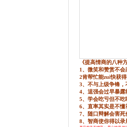
《提高情商的八种
1
、微笑和赞赏不会
2
肯帮忙能zui快获
3
、不与上级争锋，
4
、逞强会过早暴露
5
、学会吃亏但不吃
6
、直率其实是不懂
7
、随口辩解会害死
8
、智商使你得以录