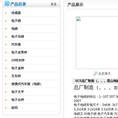
产品目录
更多...
产品展示
传感器
电子磅
地磅
电子吊磅
汽车衡
电子皮带秤
20吨吊秤
电子桌秤
点击放大
叉车秤
SCS总厂制造（。。。昆山地磅
便携式汽车衡（地磅）
总厂制造（
。。。
昆
电子天平
电子地磅的吨位
：
1--10T 20T 
电子台秤
200T
电子地磅常规尺寸
：
3x6
米
3x7
砝码
3.2x16
米
3.2x18
米
3.2x20
米
3.
地磅
又
叫电子磅
电子汽车衡
汽