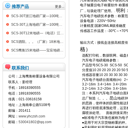
汽车衡便携式地磅
电子便携式
电子轴重仪电子称重软件
称重
推荐产品
更多...
明利：
厂，垃圾处理厂使用。
.
SCS-30T浙江地磅厂家—100吨汽车衡
汽车电子地磅技术参数
：称重范
设备电源：
220V~50Hz
SCS-30T上海地磅厂家—100吨汽车衡
计量精度
:
国家
OIML
Ⅲ级准确度
传感器工作温度：
-30
℃～
+70
SCS-30T12米地磅—《电话》江阴100吨地磅
SCS泗阳。。。（厂家）18米地磅（低价）
输出方式：接线盒连接高精度传
格）
SCS鹰衡15米地磅——宝应地磅销售点
选配打印机，数据联网、磁盘
汽车电子地磅规格参数
：
产品型号
SCS-30 SCS-50 S
联系我们
分度值
10 20 20 20 20 20 50
传感器容量
10 20 30 30 30 3
公司：上海鹰衡称重设备有限公司
汽车电子地磅台面规格
(m) 2
×
联系人：姜经理
3.2
×
16m 3.4
×
14m 3.4
×
20m 
手机：18918390555
3.2
×
14m 3.2
×
20m 3.4
×
16m 
注：本系列汽车电子地磅台面规
电话：18918390555
昆山
总厂制造（。。。
地磅3
传真：021-33616158
的思路，使秤体的防腐性能达
地址：上海南奉公路5108号
再进行初喷底漆预处理，运至
邮编：201411
腐喷涂处理。
面板拼接采用
网址：
www.yhczsh.com
●标准电子汽车衡也被称为电
邮箱：
530041802@qq.com
●是用于对大宗货物称重的秤
●是利用杠杆原理纯机械构造