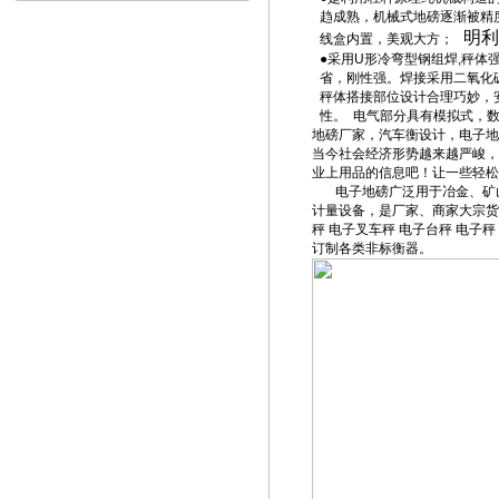
趋成熟，机械式地磅逐渐被精
明利
线盒内置，美观大方；
●采用
U
形冷弯型钢组焊
,
秤体
省，刚性强。焊接采用二氧化
秤体搭接部位设计合理巧妙，
性。
电气部分具有模拟式，
地磅厂家，汽车衡设计，电子地
当今社会经济形势越来越严峻，
业上用品的信息吧！让一些轻松
电子地磅广泛用于冶金、矿
计量设备，是厂家、商家大宗货
秤
电子叉车秤
电子台秤
电子秤
订制各类非标衡器。