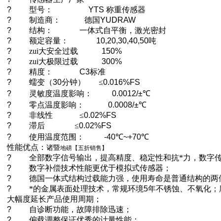
?
型号：
YTS
称重传感器
?
制造商：
德国
YUDRAW
?
结构：
一体式自平衡，激光密封
?
额定容量：
10,20,30,40,50
吨
?
zui大安全过载
150%
?
zui大极限过载
300%
?
精度：
C3
标准
?
蠕变（
30
分钟）
≤
0.016%FS
?
灵敏度温度影响：
0.0012/±
℃
?
零点温度影响：
0.0008/±
℃
?
非线性
≤
0.02%FS
?
滞后
≤
0.02%FS
?
使用温度范围：
-40
℃
~+70
℃
性能优点：
诸暨
地磅【五折销售】
?
全部数字信号输出，提高精度、稳定性和抗*力，数字
?
数字补偿技术性能更优于模拟式传感器；
?
德国一体式结构过载能力强，使用寿命是普通结构的两
?
*的金属表面处理技术，常规环境
5
年不锈蚀、不氧化；
大幅度延长产品使用周期；
?
自诊断功能，故障排除迅速；
?
偏载调整保证优秀的计量性能；