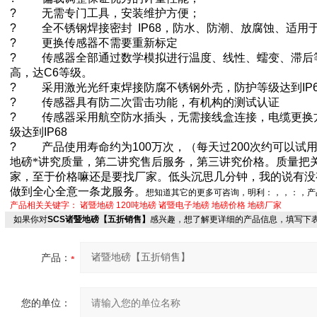
?
无需专门工具，安装维护方便；
?
全不锈钢焊接密封
IP68
，防水、防潮、放腐蚀、适用
?
更换传感器不需要重新标定
?
传感器全部通过数学模拟进行温度、线性、蠕变、滞后
高，达
C6
等级。
?
采用激光光纤束焊接防腐不锈钢外壳，防护等级达到
IP
?
传感器具有防二次雷击功能，有机构的测试认证
?
传感器采用航空防水插头，无需接线盒连接，电缆更换
级达到
IP68
?
产品使用寿命约为
100
万次，（每天过
200
次约可以试
地磅*讲究质量，第二讲究售后服务，第三讲究价格。质量把
家，至于价格嘛还是要找厂家。低头沉思几分钟，我的说有没
做到全心全意一条龙服务。
想知道其它的更多可咨询，明利：
，
，
：
，产
产品相关关键字：
诸暨地磅
120吨地磅
诸暨电子地磅
地磅价格
地磅厂家
如果你对
SCS诸暨地磅【五折销售】
感兴趣，想了解更详细的产品信息，填写下
产品：
您的单位：