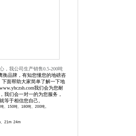
心，我公司生产销售
0.5-200
吨
---鹰衡品牌，有知您懂您的地磅咨
！下面帮助大家简单了解一下地
yhczsh.com我们会为您耐
，我们会一对一的为您服务，
就等于相信您自己。
0吨、150吨、180吨、200吨。
、21m 24m