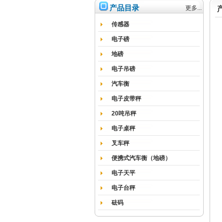
产品目录
更多...
传感器
电子磅
地磅
电子吊磅
汽车衡
电子皮带秤
20吨吊秤
电子桌秤
叉车秤
便携式汽车衡（地磅）
电子天平
电子台秤
砝码