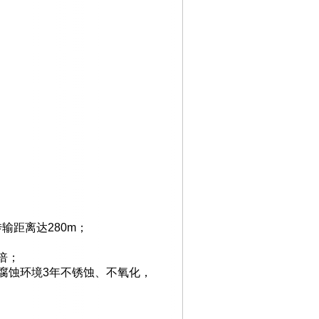
传输距离达
280m
；
倍；
腐蚀环境
3
年不锈蚀、不氧化，