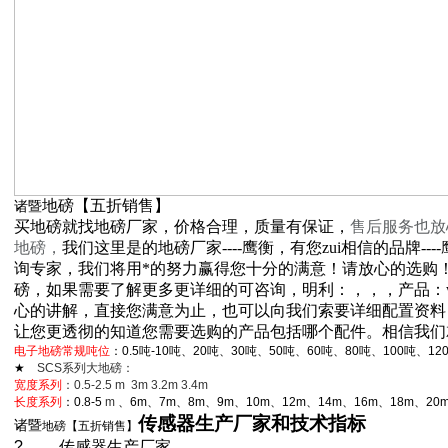
地磅【五折销售】
诸暨
买地磅就找地磅厂家，价格合理，质量有保证，
售后服务也放
地磅，
我们这里是的地磅厂家----鹰衡，有您zui相信的品牌-
询专家，我们将用*的努力赢得您十分的满意！请放心的选购
磅，如果需要了解更多更详细的可咨询，明利：，，，产品：www.
心的讲解，直接您满意为止，也可以向我们索要详细配置资料
让您更透彻的知道您需要选购的产品包括哪个配件。相信我们
电子地磅常规吨位
：0.5吨-10吨、20吨、30吨、50吨、60吨、80吨、100吨、12
★
SCS
系列大地磅：
宽度系列
：0.5-2.5 m 3m 3.2m 3.4m
长度系列
：0.8-5
m
、6m、7m、8m、9m、10m、12m、14m、16m、18m、20m
传感器生产厂家和技术指标
诸暨
地磅【五折销售】
?
传感器生产厂家