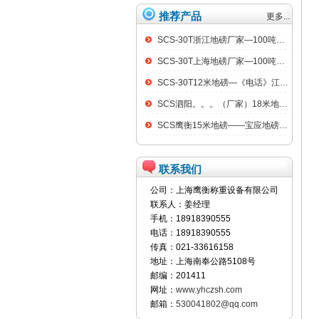
推荐产品
更多...
SCS-30T浙江地磅厂家—100吨汽车衡
SCS-30T上海地磅厂家—100吨汽车衡
SCS-30T12米地磅—《电话》江阴100吨地磅
SCS泗阳。。。（厂家）18米地磅（低价）
SCS鹰衡15米地磅——宝应地磅销售点
联系我们
公司：上海鹰衡称重设备有限公司
联系人：姜经理
手机：18918390555
电话：18918390555
传真：021-33616158
地址：上海南奉公路5108号
邮编：201411
网址：
www.yhczsh.com
邮箱：
530041802@qq.com