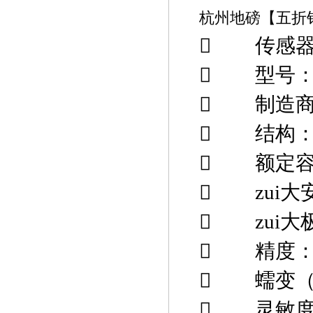
杭州地磅【五折

传感

型号

制造

结构

额定

zui

zui

精度

蠕变

灵敏