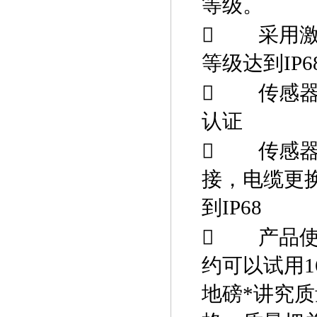
等级。

采用
等级达到
IP6

传感
认证

传感
接，电缆更
到
IP68

产品
约可以试用
1
地磅*讲究