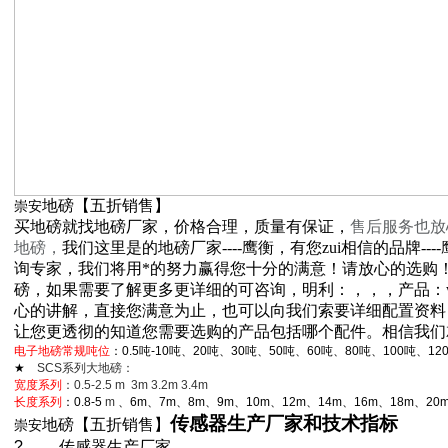
地磅【五折销售】
崇安
买地磅就找地磅厂家，价格合理，质量有保证，
售后服务也放
地磅，
我们这里是的地磅厂家----鹰衡，有您zui相信的品牌-
询专家，我们将用*的努力赢得您十分的满意！请放心的选购
磅，如果需要了解更多更详细的可咨询，明利：，，，产品：www.
心的讲解，直接您满意为止，也可以向我们索要详细配置资料
让您更透彻的知道您需要选购的产品包括哪个配件。相信我们
电子地磅常规吨位
：0.5吨-10吨、20吨、30吨、50吨、60吨、80吨、100吨、12
★
SCS
系列大地磅：
宽度系列
：0.5-2.5 m 3m 3.2m 3.4m
长度系列
：0.8-5
m
、6m、7m、8m、9m、10m、12m、14m、16m、18m、20m
传感器生产厂家和技术指标
地磅【五折销售】
崇安
?
传感器生产厂家