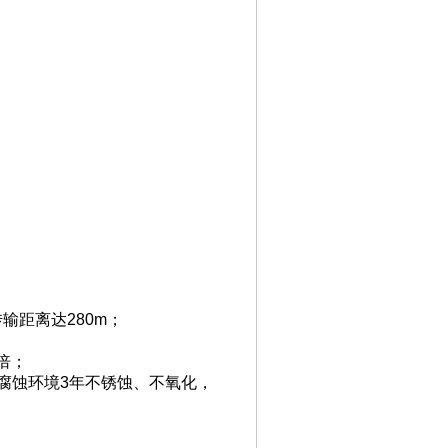
传输距离达
280m
；
倍；
腐蚀环境
3
年不锈蚀、不氧化，