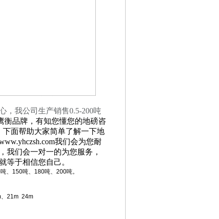
心，我公司生产销售
0.5-200
吨
---鹰衡品牌，有知您懂您的地磅咨
！下面帮助大家简单了解一下地
yhczsh.com我们会为您耐
，我们会一对一的为您服务，
就等于相信您自己。
0吨、150吨、180吨、200吨。
、21m 24m