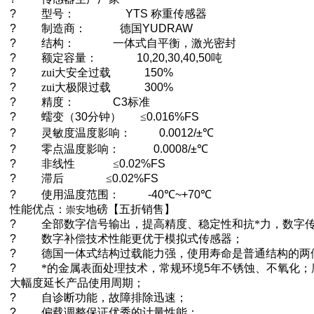
?
型号：
YTS
称重传感器
?
制造商：
德国
YUDRAW
?
结构：
一体式自平衡，激光密封
?
额定容量：
10,20,30,40,50
吨
?
zui大安全过载
150%
?
zui大极限过载
300%
?
精度：
C3
标准
?
蠕变（
30
分钟）
≤
0.016%FS
?
灵敏度温度影响：
0.0012/±
℃
?
零点温度影响：
0.0008/±
℃
?
非线性
≤
0.02%FS
?
滞后
≤
0.02%FS
?
使用温度范围：
-40
℃
~+70
℃
性能优点：
地磅【五折销售】
崇安
?
全部数字信号输出，提高精度、稳定性和抗*力，数字
?
数字补偿技术性能更优于模拟式传感器；
?
德国一体式结构过载能力强，使用寿命是普通结构的两
?
*的金属表面处理技术，常规环境
5
年不锈蚀、不氧化；
大幅度延长产品使用周期；
?
自诊断功能，故障排除迅速；
?
偏载调整保证优秀的计量性能；