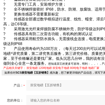
?
无需专门工具，安装维护方便；
?
全不锈钢焊接密封
IP68
，防水、防潮、放腐蚀、适用
?
更换传感器不需要重新标定
?
传感器全部通过数学模拟进行温度、线性、蠕变、滞后
高，达
C6
等级。
?
采用激光光纤束焊接防腐不锈钢外壳，防护等级达到
IP
?
传感器具有防二次雷击功能，有机构的测试认证
?
传感器采用航空防水插头，无需接线盒连接，电缆更换
级达到
IP68
?
产品使用寿命约为
100
万次，（每天过
200
次约可以试
地磅*讲究质量，第二讲究售后服务，第三讲究价格。质量把
家，至于价格嘛还是要找厂家。低头沉思几分钟，我的说有没
做到全心全意一条龙服务。
想知道其它的更多可咨询，明利：
，
，
：
，产
产品相关关键字：
崇安地磅
120吨地磅
崇安电子地磅
80吨电子地磅
地磅厂家
如果你对
SCS崇安地磅【五折销售】
感兴趣，想了解更详细的产品信息，填写下
产品：
您的单位：