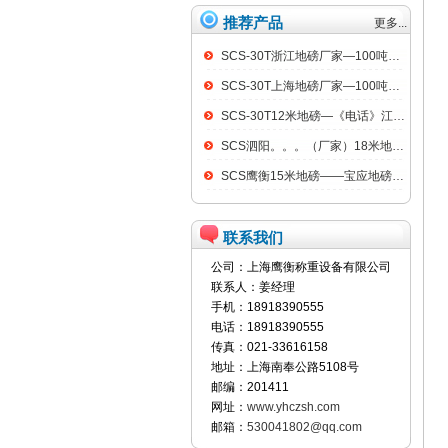
推荐产品
更多...
SCS-30T浙江地磅厂家—100吨汽车衡
SCS-30T上海地磅厂家—100吨汽车衡
SCS-30T12米地磅—《电话》江阴100吨地磅
SCS泗阳。。。（厂家）18米地磅（低价）
SCS鹰衡15米地磅——宝应地磅销售点
联系我们
公司：上海鹰衡称重设备有限公司
联系人：姜经理
手机：18918390555
电话：18918390555
传真：021-33616158
地址：上海南奉公路5108号
邮编：201411
网址：
www.yhczsh.com
邮箱：
530041802@qq.com