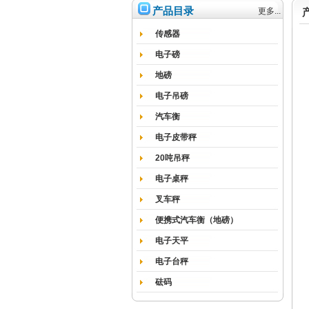
产品目录
更多...
传感器
电子磅
地磅
电子吊磅
汽车衡
电子皮带秤
20吨吊秤
电子桌秤
叉车秤
便携式汽车衡（地磅）
电子天平
电子台秤
砝码