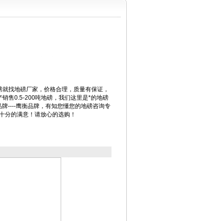
磅就找地磅厂家，价格合理，质量有保证，
售0.5-200吨地磅，我们这里是*的地磅
的品牌----鹰衡品牌，有知您懂您的地磅咨询专
您十分的满意！请放心的选购！