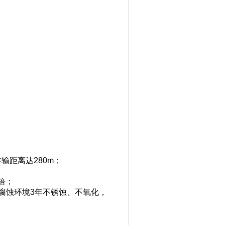
传输距离达
280m
；
倍；
腐蚀环境
3
年不锈蚀、不氧化，