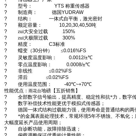
?
型号：
YTS
称重传感器
?
制造商：
德国
YUDRAW
?
结构：
一体式自平衡，激光密封
?
额定容量：
10,20,30,40,50
吨
?
zui大安全过载
150%
?
zui大极限过载
300%
?
精度：
C3
标准
?
蠕变（
30
分钟）
≤
0.016%FS
?
灵敏度温度影响：
0.0012/±
℃
?
零点温度影响：
0.0008/±
℃
?
非线性
≤
0.02%FS
?
滞后
≤
0.02%FS
?
使用温度范围：
-40
℃
~+70
℃
性能优点：
地磅【五折销售】
雨花台
?
全部数字信号输出，提高精度、稳定性和抗*力，数字
?
数字补偿技术性能更优于模拟式传感器；
?
德国一体式结构过载能力强，使用寿命是普通结构的两
?
*的金属表面处理技术，常规环境
5
年不锈蚀、不氧化；
大幅度延长产品使用周期；
?
自诊断功能，故障排除迅速；
?
偏载调整保证优秀的计量性能；