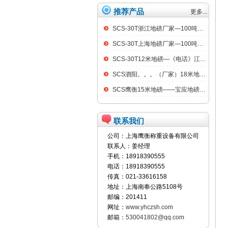
推荐产品
更多...
SCS-30T浙江地磅厂家—100吨汽车衡
SCS-30T上海地磅厂家—100吨汽车衡
SCS-30T12米地磅—《电话》江阴100吨地磅
SCS泗阳。。。（厂家）18米地磅（低价）
SCS鹰衡15米地磅——宝应地磅销售点
联系我们
公司：上海鹰衡称重设备有限公司
联系人：姜经理
手机：18918390555
电话：18918390555
传真：021-33616158
地址：上海南奉公路5108号
邮编：201411
网址：
www.yhczsh.com
邮箱：
530041802@qq.com