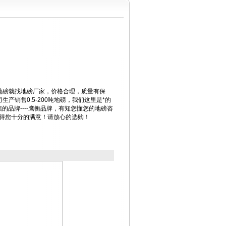
地磅就找地磅厂家，价格合理，质量有保
产销售0.5-200吨地磅，我们这里是*的
相信的品牌----鹰衡品牌，有知您懂您的地磅咨
赢得您十分的满意！请放心的选购！