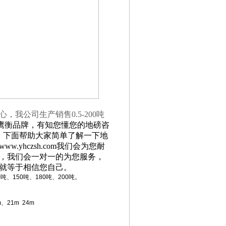
心，我公司生产销售
0.5-200
吨
---鹰衡品牌，有知您懂您的地磅咨
！下面帮助大家简单了解一下地
yhczsh.com我们会为您耐
，我们会一对一的为您服务，
就等于相信您自己。
0吨、150吨、180吨、200吨。
、21m 24m