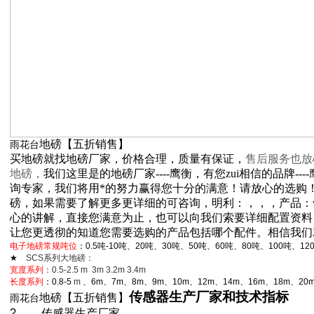
地磅【五折销售】
雨花台
买地磅就找地磅厂家，价格合理，质量有保证，
售后服务也放
地磅，
我们这里是的地磅厂家----鹰衡，有您zui相信的品牌-
询专家，我们将用*的努力赢得您十分的满意！请放心的选购
磅，如果需要了解更多更详细的可咨询，明利：，，，产品：www.
心的讲解，直接您满意为止，也可以向我们索要详细配置资料
让您更透彻的知道您需要选购的产品包括哪个配件。相信我们
电子地磅常规吨位
：0.5吨-10吨、20吨、30吨、50吨、60吨、80吨、100吨、12
★
SCS
系列大地磅：
宽度系列
：0.5-2.5 m 3m 3.2m 3.4m
长度系列
：0.8-5
m
、6m、7m、8m、9m、10m、12m、14m、16m、18m、20m
传感器生产厂家和技术指标
地磅【五折销售】
雨花台
?
传感器生产厂家