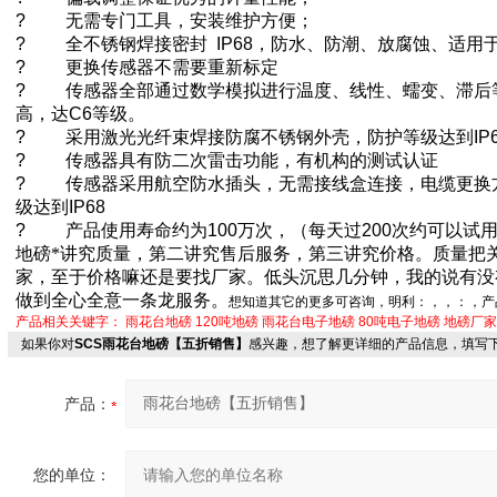
?
无需专门工具，安装维护方便；
?
全不锈钢焊接密封
IP68
，防水、防潮、放腐蚀、适用
?
更换传感器不需要重新标定
?
传感器全部通过数学模拟进行温度、线性、蠕变、滞后
高，达
C6
等级。
?
采用激光光纤束焊接防腐不锈钢外壳，防护等级达到
IP
?
传感器具有防二次雷击功能，有机构的测试认证
?
传感器采用航空防水插头，无需接线盒连接，电缆更换
级达到
IP68
?
产品使用寿命约为
100
万次，（每天过
200
次约可以试
地磅*讲究质量，第二讲究售后服务，第三讲究价格。质量把
家，至于价格嘛还是要找厂家。低头沉思几分钟，我的说有没
做到全心全意一条龙服务。
想知道其它的更多可咨询，明利：
，
，
：
，产
产品相关关键字：
雨花台地磅
120吨地磅
雨花台电子地磅
80吨电子地磅
地磅厂家
如果你对
SCS雨花台地磅【五折销售】
感兴趣，想了解更详细的产品信息，填写
产品：
您的单位：