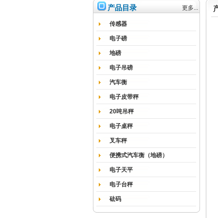
产品目录
更多...
传感器
电子磅
地磅
电子吊磅
汽车衡
电子皮带秤
20吨吊秤
电子桌秤
叉车秤
便携式汽车衡（地磅）
电子天平
电子台秤
砝码