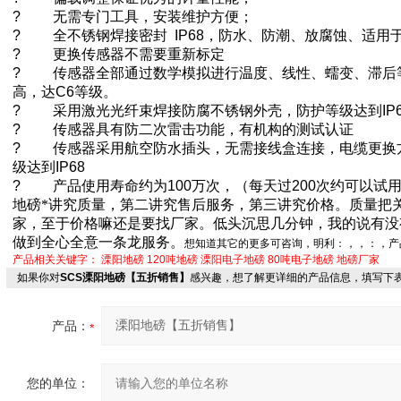
?
无需专门工具，安装维护方便；
?
全不锈钢焊接密封
IP68
，防水、防潮、放腐蚀、适用
?
更换传感器不需要重新标定
?
传感器全部通过数学模拟进行温度、线性、蠕变、滞后
高，达
C6
等级。
?
采用激光光纤束焊接防腐不锈钢外壳，防护等级达到
IP
?
传感器具有防二次雷击功能，有机构的测试认证
?
传感器采用航空防水插头，无需接线盒连接，电缆更换
级达到
IP68
?
产品使用寿命约为
100
万次，（每天过
200
次约可以试
地磅*讲究质量，第二讲究售后服务，第三讲究价格。质量把
家，至于价格嘛还是要找厂家。低头沉思几分钟，我的说有没
做到全心全意一条龙服务。
想知道其它的更多可咨询，明利：
，
，
：
，产
产品相关关键字：
溧阳地磅
120吨地磅
溧阳电子地磅
80吨电子地磅
地磅厂家
如果你对
SCS溧阳地磅【五折销售】
感兴趣，想了解更详细的产品信息，填写下
产品：
您的单位：