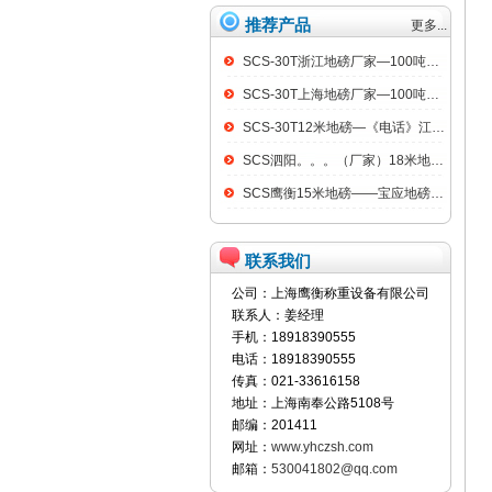
推荐产品
更多...
SCS-30T浙江地磅厂家—100吨汽车衡
SCS-30T上海地磅厂家—100吨汽车衡
SCS-30T12米地磅—《电话》江阴100吨地磅
SCS泗阳。。。（厂家）18米地磅（低价）
SCS鹰衡15米地磅——宝应地磅销售点
联系我们
公司：上海鹰衡称重设备有限公司
联系人：姜经理
手机：18918390555
电话：18918390555
传真：021-33616158
地址：上海南奉公路5108号
邮编：201411
网址：
www.yhczsh.com
邮箱：
530041802@qq.com