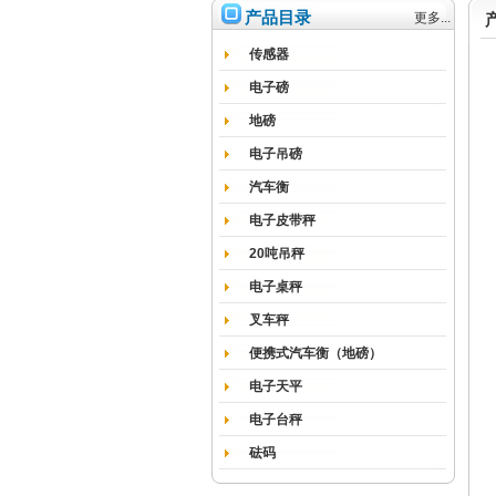
产品目录
更多...
传感器
电子磅
地磅
电子吊磅
汽车衡
电子皮带秤
20吨吊秤
电子桌秤
叉车秤
便携式汽车衡（地磅）
电子天平
电子台秤
砝码