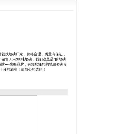
磅就找地磅厂家，价格合理，质量有保证，
售0.5-200吨地磅，我们这里是*的地磅
的品牌----鹰衡品牌，有知您懂您的地磅咨询专
您十分的满意！请放心的选购！