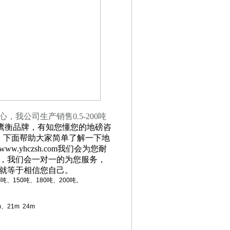
心，我公司生产销售
0.5-200
吨
---鹰衡品牌，有知您懂您的地磅咨
！下面帮助大家简单了解一下地
yhczsh.com我们会为您耐
，我们会一对一的为您服务，
就等于相信您自己。
0吨、150吨、180吨、200吨。
、21m 24m