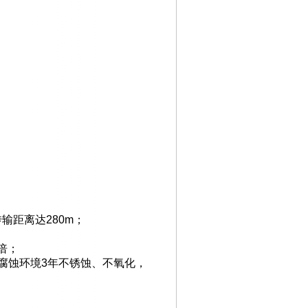
传输距离达
280m
；
倍；
腐蚀环境
3
年不锈蚀、不氧化，