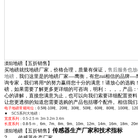
地磅【五折销售】
溧阳
买地磅就找地磅厂家，价格合理，质量有保证，
售后服务也放
地磅，
我们这里是的地磅厂家----鹰衡，有您zui相信的品牌-
询专家，我们将用*的努力赢得您十分的满意！请放心的选购
磅，如果需要了解更多更详细的可咨询，明利：，，，产品：www.
心的讲解，直接您满意为止，也可以向我们索要详细配置资料
让您更透彻的知道您需要选购的产品包括哪个配件。相信我们
电子地磅常规吨位
：0.5吨-10吨、20吨、30吨、50吨、60吨、80吨、100吨、12
★
SCS
系列大地磅：
宽度系列
：0.5-2.5 m 3m 3.2m 3.4m
长度系列
：0.8-5
m
、6m、7m、8m、9m、10m、12m、14m、16m、18m、20m
传感器生产厂家和技术指标
地磅【五折销售】
溧阳
?
传感器生产厂家