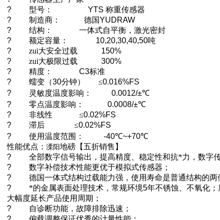
?
型号：
YTS
称重传感器
?
制造商：
德国
YUDRAW
?
结构：
一体式自平衡，激光密封
?
额定容量：
10,20,30,40,50
吨
?
zui大安全过载
150%
?
zui大极限过载
300%
?
精度：
C3
标准
?
蠕变（
30
分钟）
≤
0.016%FS
?
灵敏度温度影响：
0.0012/±
℃
?
零点温度影响：
0.0008/±
℃
?
非线性
≤
0.02%FS
?
滞后
≤
0.02%FS
?
使用温度范围：
-40
℃
~+70
℃
性能优点：
地磅【五折销售】
溧阳
?
全部数字信号输出，提高精度、稳定性和抗*力，数字
?
数字补偿技术性能更优于模拟式传感器；
?
德国一体式结构过载能力强，使用寿命是普通结构的两
?
*的金属表面处理技术，常规环境
5
年不锈蚀、不氧化；
大幅度延长产品使用周期；
?
自诊断功能，故障排除迅速；
?
偏载调整保证优秀的计量性能；