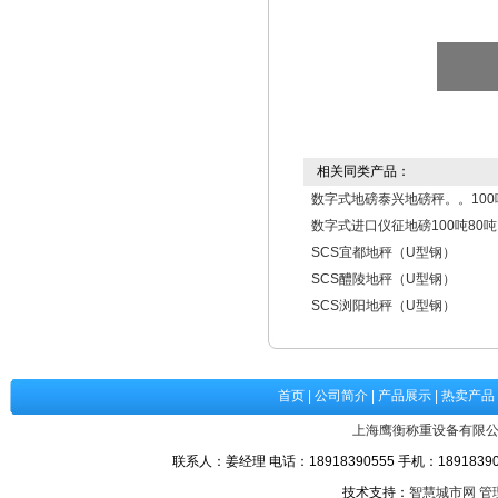
相关同类产品：
数字式地磅泰兴地磅秤。。100
数字式进口仪征地磅100吨80吨
SCS宜都地秤（U型钢）
SCS醴陵地秤（U型钢）
SCS浏阳地秤（U型钢）
首页
|
公司简介
|
产品展示
|
热卖产品
上海鹰衡称重设备有限
联系人：姜经理 电话：18918390555 手机：189183905
技术支持：
智慧城市网
管