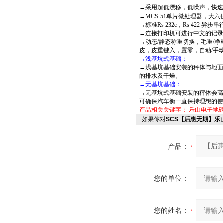
→采用超低漂移，低噪声，快速高精
→MCS-51单片微处理器，
→标准Rs 232c，Rs 422
→连接打印机可进行中文的记录
→动态/静态称重切换，毛重/净
皮，皮重键入，置零，自动/手
→浅基坑式基础：
→浅基坑基础安装的秤体与地面
的排水及干燥。
→无基坑基础：
→无基坑式基础安装的秤体会高
可确保汽车衡一直保持理想的使
产品相关关键字：
乐山电子地
如果你对
SCS【后惠无期】乐
产品：
您的单位：
您的姓名：