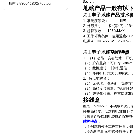
或，。
邮箱：
530041802@qq.com
地磅产品一般有以
电子地磅产品技术
乐山
1.
准确度等级：
III
级
2.
外形尺寸：
长×宽×高（
18
×
3.
超载系数
125%MAX
4.
工作环境条件：使用温度
-30
电源
AC180
∽
220V 49HZ-51
电子地磅功能特点
乐山
1.
（
1
）功能：具有防水，开机
（
2
）贮存量高：可贮存
1499
个
（
3
）数据远传
计算机通信
（
4
）多种打印方式：联单式、
2.
特点地称台：
（
1
）无基坑、模块化、安装方
（
2
）高精度传感器、*稳定性
（
3
）智能化仪表、称重快速准
接线盒
型号：
M4B-9
：
不锈钢外壳，
采用高精度、低漂移电阻和电位
传感器连接线和电缆线连配用接
结构特点：
→全钢结构模块式称重秤台：钢
→高精度电阻应变式传感器：具