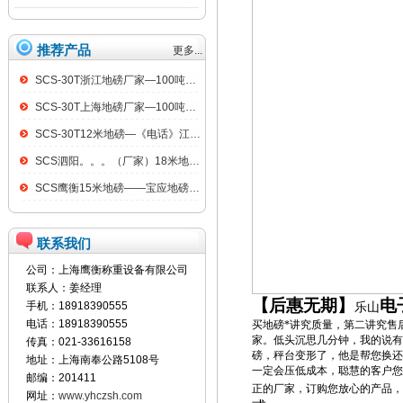
推荐产品
更多...
SCS-30T浙江地磅厂家—100吨汽车衡
SCS-30T上海地磅厂家—100吨汽车衡
SCS-30T12米地磅—《电话》江阴100吨地磅
SCS泗阳。。。（厂家）18米地磅（低价）
SCS鹰衡15米地磅——宝应地磅销售点
联系我们
公司：上海鹰衡称重设备有限公司
联系人：姜经理
【后惠无期】
电
手机：18918390555
乐山
电话：18918390555
买地磅*讲究质量，第二讲究售
家。低头沉思几分钟，我的说有
传真：021-33616158
磅，秤台变形了，他是帮您换还
地址：上海南奉公路5108号
一定会压低成本，聪慧的客户您
邮编：201411
正的厂家，订购您放心的产品，
网址：
www.yhczsh.com