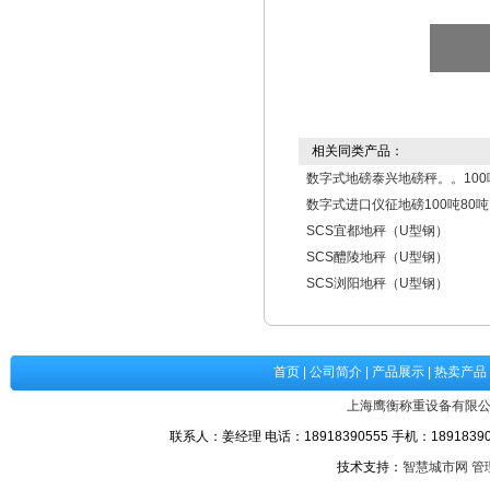
相关同类产品：
数字式地磅泰兴地磅秤。。100
数字式进口仪征地磅100吨80吨
SCS宜都地秤（U型钢）
SCS醴陵地秤（U型钢）
SCS浏阳地秤（U型钢）
首页
|
公司简介
|
产品展示
|
热卖产品
上海鹰衡称重设备有限
联系人：姜经理 电话：18918390555 手机：189183905
技术支持：
智慧城市网
管