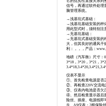
它的优劣性直接关系到
信号，再通过软件处理
脑管理系统。
→浅基坑式基础：
→浅基坑基础安装的秤
用此型式时，须特别注
→无基坑基础：
→无基坑式基础安装的
大，但其良好的通风干
利：，，，产品：www.yhc
地磅（汽车衡）尺寸：0.5-2.
3*18，3*20，3*21，3*
3.4*18,3.4*20,3.
仪表不显示
①
、首先检查电源是否
②
、再检查220V交流
③
、仪表内电池是否欠
④
、然后检查显示器后
险丝、插座、电源线即
⑤
、A9仪表：2根保