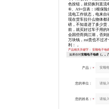
色按钮，就切换到直流
⑥
、A9+仪表：1根保
流电工作状态，电来自
现在货车拉什么物体都
磅，不知道进了多少货
前，就买好过车子用的
会因些而捣江湖，否则
万块钱，zui贵也不过
利：，
产品相关关键字：
安顺电子地
如果你对
安顺电子地磅（。。
产品：
您的单位：
您的姓名：