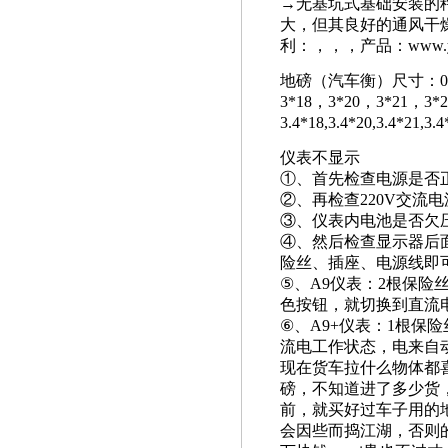
→无基坑式基础安装的
大，但其良好的通风干
利：，，，产品：www.yhc
地磅（汽车衡）尺寸：0.5-2.
3*18，3*20，3*21，3*
3.4*18,3.4*20,3.
仪表不显示
①
、首先检查电源是否
②
、再检查220V交流
③
、仪表内电池是否欠
④
、然后检查显示器后
险丝、插座、电源线即
⑤
、A9仪表：2根保
色按钮，就切换到直流
⑥
、A9+仪表：1根保
流电工作状态，电来自
现在货车拉什么物体都
磅，不知道进了多少货
前，就买好过车子用的
会因些而捣江湖，否则