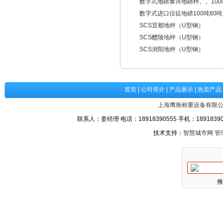
数字式地磅泰兴地磅秤。。100
数字式进口仪征地磅100吨80吨
SCS宜都地秤（U型钢）
SCS醴陵地秤（U型钢）
SCS浏阳地秤（U型钢）
首页
|
公司简介
|
产品展示
|
热卖产品
上海鹰衡称重设备有限
联系人：姜经理 电话：18918390555 手机：189183905
技术支持：
智慧城市网
管
推