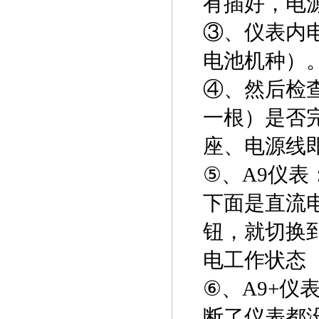
有插好，电
③
、仪表内
电池机种）
④
、然后检
一根）是否
座、电源线
⑤
、A9仪表
下面是直流
钮，就切换
电工作状态
⑥
、A9+仪
断了仪表都