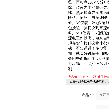
②
、再检查220V交流
③
、仪表内电池是否欠
④
、然后检查显示器后
险丝、插座、电源线即
⑤
、A9仪表：2根保
色按钮，就切换到直流
⑥
、A9+仪表：1根保
流电工作状态，电来自
现在货车拉什么物体都
磅，不知道进了多少货
前，就买好过车子用的
会因些而捣江湖，否则
万块钱，zui贵也不过
利：，
产品相关关键字：
吴江电子地
如果你对
吴江电子地磅厂家。
产品：