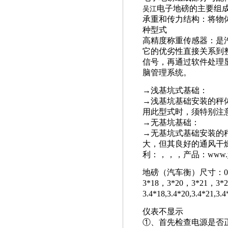
电子地磅的主要组
吴江
承重和传力结构：将物
种型式
高精度称重传感器：是
它的优劣性直接关系到
信号，再通过软件处理
脑管理系统。
→浅基坑式基础：
→浅基坑基础安装的秤
用此型式时，须特别注
→无基坑基础：
→无基坑式基础安装的
大，但其良好的通风干
利：，，，产品：www.yhc
地磅（汽车衡）尺寸：0.5-2.
3*18，3*20，3*21，3*
3.4*18,3.4*20,3.
仪表不显示
①
、首先检查电源是否