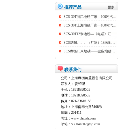
推荐产品
更多...
SCS-30T浙江地磅厂家—100吨汽车衡
SCS-30T上海地磅厂家—100吨汽车衡
SCS-30T12米地磅—《电话》江阴100吨地磅
SCS泗阳。。。（厂家）18米地磅（低价）
SCS鹰衡15米地磅——宝应地磅销售点
联系我们
公司：上海鹰衡称重设备有限公司
联系人：姜经理
手机：18918390555
电话：18918390555
传真：021-33616158
地址：上海南奉公路5108号
邮编：201411
网址：
www.yhczsh.com
邮箱：
530041802@qq.com