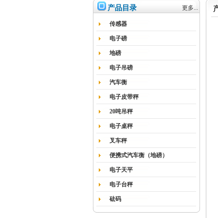
产品目录
更多...
传感器
电子磅
地磅
电子吊磅
汽车衡
电子皮带秤
20吨吊秤
电子桌秤
叉车秤
便携式汽车衡（地磅）
电子天平
电子台秤
砝码