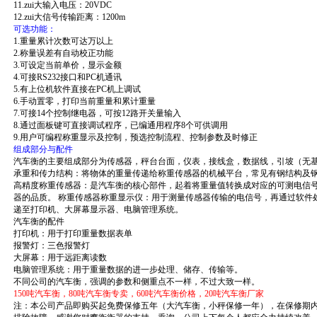
11.
zui大输入电压：
20VDC
12.
zui大信号传输距离：
1200m
可选功能：
1.
重量累计次数可达万以上
2.
称量误差有自动校正功能
3.
可设定当前单价，显示金额
4.
可接
RS232
接口和
PC
机通讯
5.
有上位机软件直接在
PC
机上调试
6.
手动置零，打印当前重量和累计重量
7.
可接
14
个控制继电器，可按
12
路开关量输入
8.
通过面板键可直接调试程序，已编通用程序
8
个可供调用
9.
用户可编程称重显示及控制，预选控制流程、控制参数及时修正
组成部分与配件
汽车衡的主要组成部分为传感器，秤台台面，仪表，接线盒，数据线，引坡（无
承重和传力结构：将物体的重量传递给称重传感器的机械平台，常见有钢结构及
高精度称重传感器：是汽车衡的核心部件，起着将重量值转换成对应的可测电信
器的品质。
称重传感器称重显示仪：用于测量传感器传输的电信号，再通过软件
递至打印机、大屏幕显示器、电脑管理系统。
汽车衡的配件
打印机：用于打印重量数据表单
报警灯：三色报警灯
大屏幕：用于远距离读数
电脑管理系统：用于重量数据的进一步处理、储存、传输等。
不同公司的汽车衡，强调的参数和侧重点不一样，不过大致一样。
150
吨汽车衡，
80
吨汽车衡专卖，
60
吨汽车衡价格，
20
吨汽车衡厂家
注：本公司产品即购买起免费保修五年（大汽车衡，小秤保修一年），在保修期内您