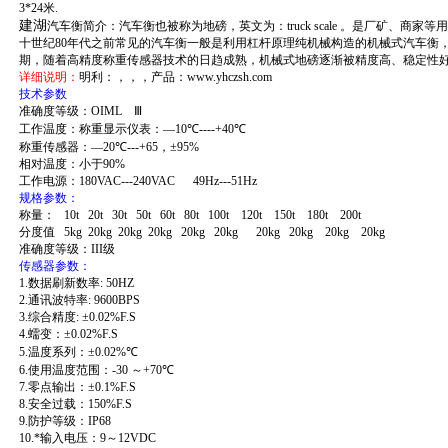
3*24
米
.
建湖
汽车衡简介：汽车衡也被称为地磅，英文为：
truck scale
。是厂矿、商家等用
十世纪
80
年代之前常见的汽车衡一般是利用杠杆原理纯机械构造的机械式汽车衡
期，随着高精度称重传感器技术的日趋成熟，机械式地磅逐渐被精度高、稳定性
详细说明：
明利：，，，产品：www.yhczsh.com
技术参数
准确度等级：
OIML
Ⅲ
工作温度：称重显示仪表：—
10
℃
----+40
℃
称重传感器：—
20
℃
---+65
，±
95%
相对温度：小于
90%
工作电源：
180VAC---240VAC 49Hz---51Hz
规格参数：
称量：
10t 20t 30t 50t 60t 80t 100t 120t 150t 180t 200t
分度值
5kg 20kg 20kg 20kg 20kg 20kg 20kg 20kg 20kg 20kg
准确度等级：
III
级
传感器参数：
1.
数据刷新数率
: 50HZ
2.
通讯波特率
: 9600BPS
3.
综合精度
:
±
0.02%F.S
4.
蠕变：±
0.02%F.S
5.
温度系列：±
0.02%
℃
6.
使用温度范围：
-30
～
+70
℃
7.
零点输出：±
0.1%F.S
8.
安全过载：
150%F.S
9.
防护等级：
IP68
10.
*输入电压：
9
～
12VDC