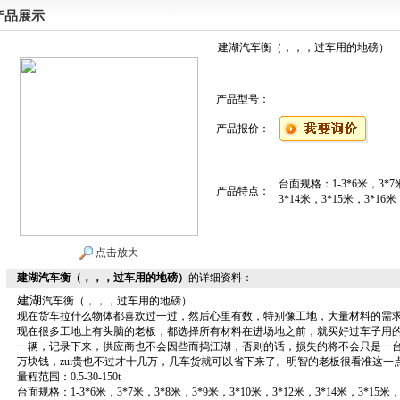
产品展示
建湖汽车衡（，，，过车用的地磅）
产品型号：
产品报价：
台面规格：1-3*6米，3*7
产品特点：
3*14米，3*15米，3*16米
点击放大
建湖汽车衡（，，，过车用的地磅）
的详细资料：
建湖
汽车衡（，，，过车用的地磅）
现在货车拉什么物体都喜欢过一过，然后心里有数，特别像工地，大量材料的需
现在很多工地上有头脑的老板，都选择所有材料在进场地之前，就买好过车子用
一辆，记录下来，供应商也不会因些而捣江湖，否则的话，损失的将不会只是一
万块钱，zui贵也不过才十几万，几车货就可以省下来了。明智的老板很看准这一
量程范围：
0.5-30-150t
台面规格：
1-3*6
米，
3*7
米，
3*8
米，
3*9
米，
3*10
米，
3*12
米，
3*14
米，
3*15
米