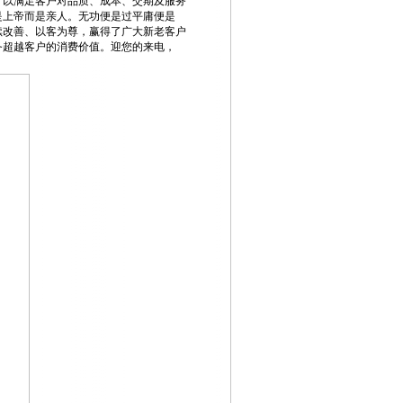
，以满足客户对品质、成本、交期及服务
是上帝而是亲人。无功便是过平庸便是
续改善、以客为尊，赢得了广大新老客户
务超越客户的消费价值。迎您的来电，