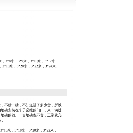
米，3*8米，3*9米，3*10米，3*12米，
，3*18米，3*20米，3*22米，3*24米.
求，不磅一磅，不知道进了多少货，所以
的地磅安装在车子必经的门口，来一辆过
台地磅的钱。一台地磅也不贵，正常就几
点。
，
3*16
米，
3*18
米，
3*20
米，
3*22
米，