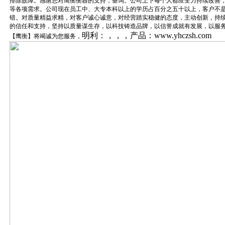
排除故障。感谢您对鹰衡衡器的支持，垂询。公司上下每个人都应全力持续改善
等各项需求。公司现在员工中、大专本科以上的学历占百分之五十以上，客户不
错。对质量精益求精，对客户诚心诚意，对经营踏实稳健的态度，主动创新，持
的信任和支持，坚持以质量谋生存，以科技铸造品牌，以信誉成就有发展，以服
明利：，，，产品：www.yhczsh.com
【鹰衡】将竭诚为您服务，