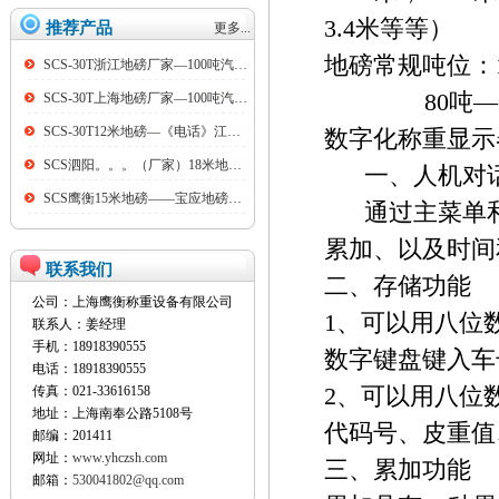
3.4米等等）
推荐产品
更多...
地磅常规吨位：1
SCS-30T浙江地磅厂家—100吨汽车衡
80吨—100吨
SCS-30T上海地磅厂家—100吨汽车衡
SCS-30T12米地磅—《电话》江阴100吨地磅
数字化称重显示
SCS泗阳。。。（厂家）18米地磅（低价）
一、人机对
SCS鹰衡15米地磅——宝应地磅销售点
通过主菜单和
累加、以及时间
联系我们
二、存储功能
公司：上海鹰衡称重设备有限公司
1、可以用八位数
联系人：姜经理
手机：18918390555
数字键盘键入车号
电话：18918390555
传真：021-33616158
2、可以用八位
地址：上海南奉公路5108号
代码号、皮重值
邮编：201411
网址：
www.yhczsh.com
三、累加功能
邮箱：
530041802@qq.com