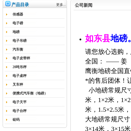
产品目录
更多...
公司新闻
传感器
电子磅
地磅
如东县
地磅
电子吊磅
汽车衡
请您放心选购，
电子皮带秤
全国： —— 姜
20吨吊秤
鹰衡地磅全国直
电子桌秤
*的售后团体！
叉车秤
小地磅常规尺寸：1×
便携式汽车衡（地磅）
米，1×2米，1×2.
电子天平
米，1.5×2.5米
电子台秤
大地磅常规尺寸：3
砝码
3×14米，3×15