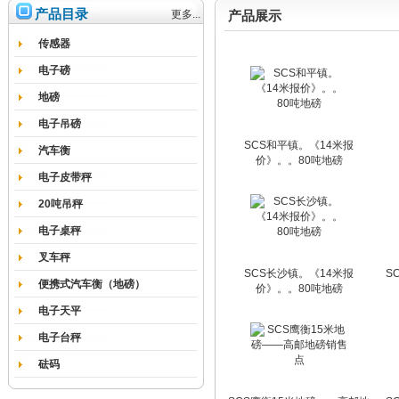
产品目录
更多...
产品展示
传感器
电子磅
地磅
电子吊磅
SCS和平镇。《14米报
汽车衡
价》。。80吨地磅
电子皮带秤
20吨吊秤
电子桌秤
叉车秤
SCS长沙镇。《14米报
S
便携式汽车衡（地磅）
价》。。80吨地磅
电子天平
电子台秤
砝码