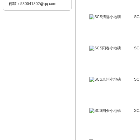
邮箱：
530041802@qq.com
S
S
S
S