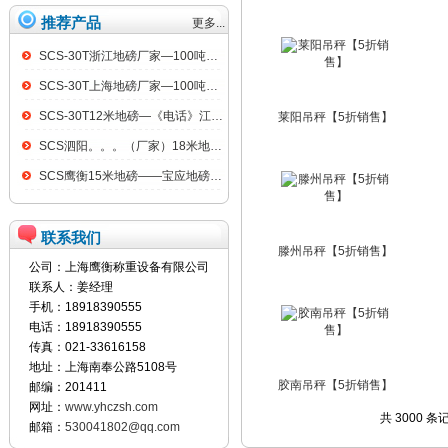
推荐产品
更多...
SCS-30T浙江地磅厂家—100吨汽车衡
SCS-30T上海地磅厂家—100吨汽车衡
SCS-30T12米地磅—《电话》江阴100吨地磅
莱阳吊秤【5折销售】
SCS泗阳。。。（厂家）18米地磅（低价）
SCS鹰衡15米地磅——宝应地磅销售点
联系我们
滕州吊秤【5折销售】
公司：上海鹰衡称重设备有限公司
联系人：姜经理
手机：18918390555
电话：18918390555
传真：021-33616158
地址：上海南奉公路5108号
胶南吊秤【5折销售】
邮编：201411
网址：
www.yhczsh.com
共 3000 条
邮箱：
530041802@qq.com